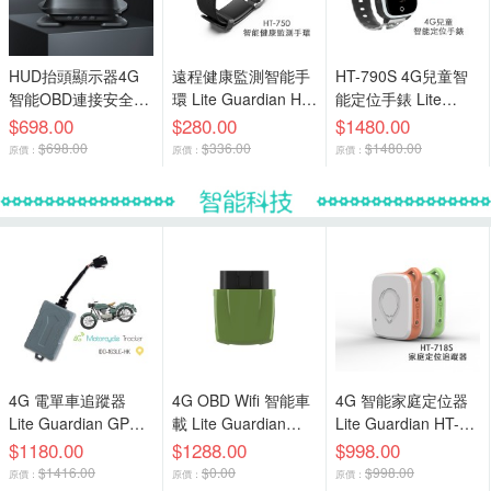
HUD抬頭顯示器4G
遠程健康監測智能手
HT-790S 4G兒童智
智能OBD連接安全智
環 Lite Guardian HT-
能定位手錶 Lite
能駕駛體驗
750
Guardian 4G Kids
$698.00
$280.00
$1480.00
Smart Tracking
$698.00
$336.00
$1480.00
原價：
原價：
原價：
Watch
4G 電單車追蹤器
4G OBD Wifi 智能車
4G 智能家庭定位器
Lite Guardian GPS
載 Lite Guardian
Lite Guardian HT-
Motorcycle Tracker
GPS Car Tracker
718S
$1180.00
$1288.00
$998.00
$1416.00
$0.00
$998.00
原價：
原價：
原價：